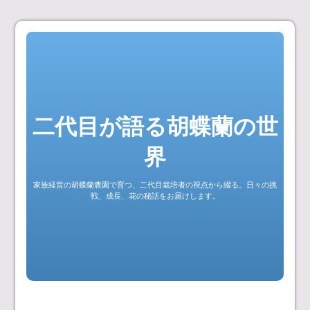
コ
ン
テ
ン
ツ
二代目が語る胡蝶蘭の世
へ
ス
界
キ
ッ
家族経営の胡蝶蘭農園で育つ、二代目栽培者の視点から綴る。日々の挑
プ
戦、成長、花の秘話をお届けします。