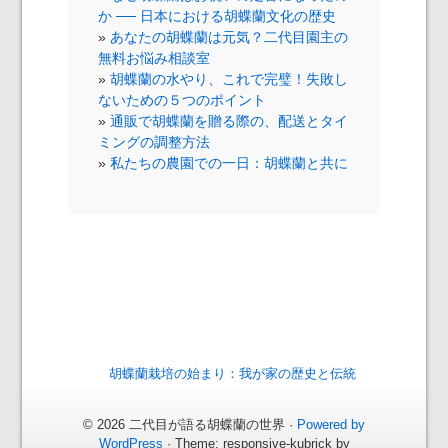
か ── 日本における胡蝶蘭文化の歴史
あなたの胡蝶蘭は元気？二代目園主の
無料お悩み相談室
胡蝶蘭の水やり、これで完璧！失敗し
ないための５つのポイント
通販で胡蝶蘭を贈る際の、配送とタイ
ミングの調整方法
私たちの農園での一日：胡蝶蘭と共に
胡蝶蘭栽培の始まり：我が家の歴史と伝統
© 2026 二代目が語る胡蝶蘭の世界 ·
Powered by
WordPress
· Theme: responsive-kubrick by